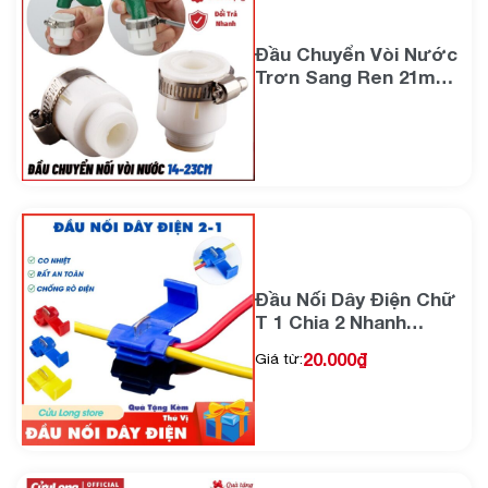
Đầu Chuyển Vòi Nước
Trơn Sang Ren 21mm
chất liệu Silicon đai
siết thép không gỉ cao
cấp
Đầu Nối Dây Điện Chữ
T 1 Chia 2 Nhanh
Thông Minh Gọn Gàng
20.000
₫
Giá từ:
Chắc Chắn ghíp khớp
nối kẹp an toàn phòng
tránh rủi ro rò điện