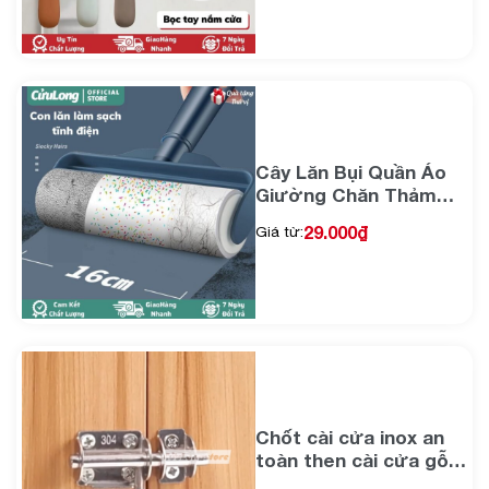
Cây Lăn Bụi Quần Áo
Giường Chăn Thảm
bàn ghế giường sofa
29.000
₫
Giá từ:
làm sạch hút lông vật
nuôi chó mèo, con lăn
tĩnh điện đa năng với
lõi lăn 60 lớp siêu dính
Chốt cài cửa inox an
toàn then cài cửa gỗ
cửa ngang dán keo