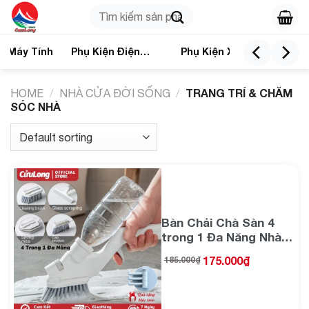
Skip
Search
to
for:
content
n Máy Tính
Phụ Kiện Điện
Phụ Kiện Xe
Nhà
Thoại
TRANG TRÍ & CHĂM
HOME
/
NHÀ CỬA ĐỜI SỐNG
/
SÓC NHÀ
Bàn Chải Chà Sàn 4
trong 1 Đa Năng Nhà
Tắm Bồ Cầu Toilet Vệ
175.000
₫
185.000
₫
Sinh Nhà Bếp dụng cụ
cọ sạch cầm tay bình
xịt nước tẩy rửa tự