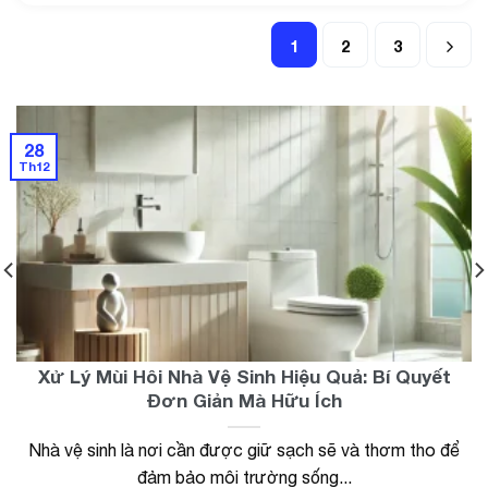
1
2
3
28
Th12
Xử Lý Mùi Hôi Nhà Vệ Sinh Hiệu Quả: Bí Quyết
Đơn Giản Mà Hữu Ích
Nhà vệ sinh là nơi cần được giữ sạch sẽ và thơm tho để
đảm bảo môi trường sống...