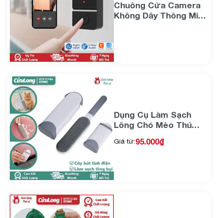
Chuông Cửa Camera
Không Dây Thông Minh
kết nối wifi App Tuya
có hình báo khách
quan sát ban đêm
Dụng Cụ Làm Sạch
Lông Chó Mèo Thú
Cưng Vật Nuôi, bàn
95.000
₫
Giá từ:
chải tĩnh điện làm sạch
hút tóc bụi quần áo
giường chăn thảm bàn
ghế sofa …đa năng