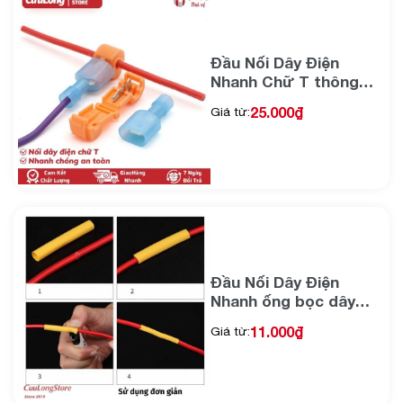
Đầu Nối Dây Điện
Nhanh Chữ T thông
minh cút nối chia dây
25.000
₫
Giá từ:
chống nước chịu tải
giắc nối cáp điện an
toàn chống cháy cho
nhà ô tô xe máy
Đầu Nối Dây Điện
Nhanh ống bọc dây
điện chống nhiệt
11.000
₫
Giá từ:
chống nước an toàn
(20 Cái)