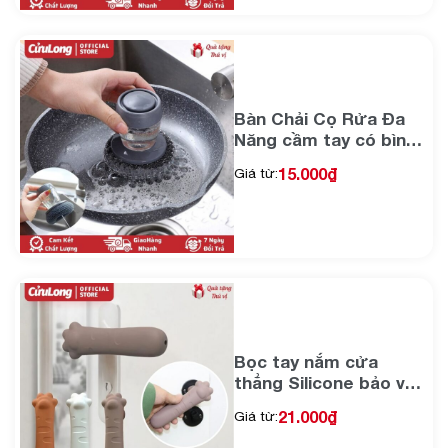
động làm sạch thông
minh
Bàn Chải Cọ Rửa Đa
Năng cầm tay có bình
chứa chất lỏng, miếng
15.000
₫
Giá từ:
búi thép mềm chà nồi
chảo rửa chén bát làm
sạch bếp nhà cửa
Bọc tay nắm cửa
thẳng Silicone bảo vệ
giảm chấn tay khoá
21.000
₫
Giá từ:
gạt chất liệu mềm dẻo
êm ái