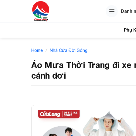
Skip
to
Danh 
content
Phụ K
Tính
/
Home
Nhà Cửa Đời Sống
Áo Mưa Thời Trang đi xe m
cánh dơi