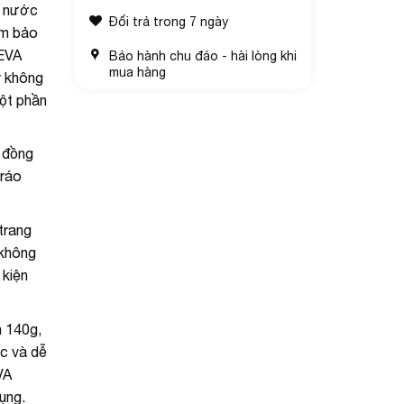
g nước
Đổi trả trong 7 ngày
ảm bảo
 EVA
Bảo hành chu đáo - hài lòng khi
mua hàng
y không
một phần
g đồng
 ráo
trang
 không
 kiện
n 140g,
c và dễ
VA
ụng.