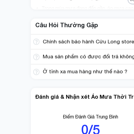
Trong mùa mưa đang đến gần, áo mưa cao c
bạn.Không chỉ là vật dụng bảo vệ mà còn l
Câu Hỏi Thường Gặp
Hãy chọn áo mưa thời trang cao cấp sự kết
thời trang và sự thoải mái để trải nghiệm 
Chính sách bảo hành Cửu Long store
Mua sản phẩm có được đổi trả không?
Ở tỉnh xa mua hàng như thế nào ?
Đánh giá & Nhận xét Áo Mưa Thời Tra
Điểm Đánh Giá Trung Bình
0/5