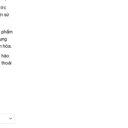
nước
ời sử
n phẩm
dụng
n hóa.
n hảo
 thoải