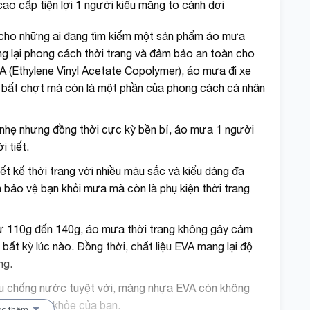
ao cấp tiện lợi 1 người kiểu măng to cánh dơi
 cho những ai đang tìm kiếm một sản phẩm áo mưa
 lại phong cách thời trang và đảm bảo an toàn cho
 (Ethylene Vinyl Acetate Copolymer), áo mưa đi xe
 bất chợt mà còn là một phần của phong cách cá nhân
 nhẹ nhưng đồng thời cực kỳ bền bỉ, áo mưa 1 người
 tiết.
ết kế thời trang với nhiều màu sắc và kiểu dáng đa
 bảo vệ bạn khỏi mưa mà còn là phụ kiện thời trang
từ 110g đến 140g, áo mưa thời trang không gây cảm
ất kỳ lúc nào. Đồng thời, chất liệu EVA mang lại độ
ng.
iệu chống nước tuyệt vời, màng nhựa EVA còn không
àn cho sức khỏe của bạn.
ọc thêm