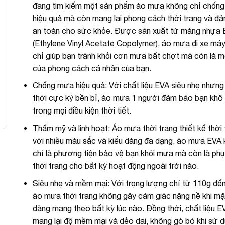
đang tìm kiếm một sản phẩm áo mưa không chỉ chốn
hiệu quả mà còn mang lại phong cách thời trang và đ
an toàn cho sức khỏe. Được sản xuất từ màng nhựa
(Ethylene Vinyl Acetate Copolymer), áo mưa đi xe má
chỉ giúp bạn tránh khỏi cơn mưa bất chợt mà còn là 
của phong cách cá nhân của bạn.
Chống mưa hiệu quả: Với chất liệu EVA siêu nhẹ nhưn
thời cực kỳ bền bỉ, áo mưa 1 người đảm bảo bạn khô
trong mọi điều kiện thời tiết.
Thẩm mỹ và linh hoạt: Áo mưa thời trang thiết kế thời 
với nhiều màu sắc và kiểu dáng đa dạng, áo mưa EVA
chỉ là phương tiện bảo vệ bạn khỏi mưa mà còn là phụ
thời trang cho bất kỳ hoạt động ngoài trời nào.
Siêu nhẹ và mềm mại: Với trọng lượng chỉ từ 110g đế
áo mưa thời trang không gây cảm giác nặng nề khi mặ
dàng mang theo bất kỳ lúc nào. Đồng thời, chất liệu E
mang lại độ mềm mại và dẻo dai, không gò bó khi sử d