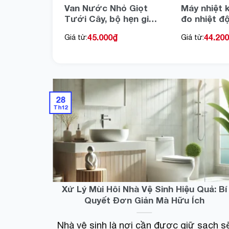
ộc Thực
Van Nước Nhỏ Giọt
Máy nhiệt 
 Âm Làm
Tưới Cây, bộ hẹn giờ
đo nhiệt đ
rùng Sục
tưới thông minh
phẩm nước
45.000
₫
44.200
Giá từ:
Giá từ:
Quả Thịt
trong nhà ngoài trời
nấu ăn, dụ
i khuẩn
que đo nhi
ng cao
ăn
28
Th12
Xử Lý Mùi Hôi Nhà Vệ Sinh Hiệu Quả: Bí
Quyết Đơn Giản Mà Hữu Ích
Nhà vệ sinh là nơi cần được giữ sạch s