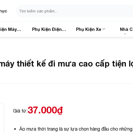
Search
mục
for:
iện Máy
Phụ Kiện Điện
Phụ Kiện Xe
Nhà C
Thoại
Sống
áy thiết kế đi mưa cao cấp tiện l
37.000
₫
Giá từ:
Áo mưa thời trang là sự lựa chọn hàng đầu cho những 