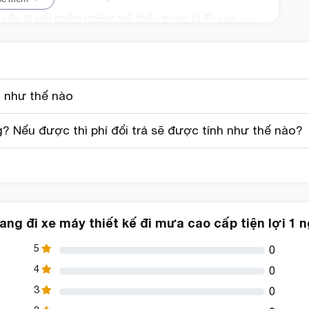
ấp là sản phẩm không thể thiếu trong tủ đồ của
à một phần của phong cách và cá nhân hóa.
 hợp hoàn hảo giữa chất lượng và là áo mưa tiện lợi,
những ngày mưa mà không lo lắng!
 như thế nào
 Nếu được thì phí đổi trả sẽ được tính như thế nào?
ng đi xe máy thiết kế đi mưa cao cấp tiện lợi 1
5
0
4
0
3
0