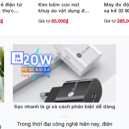
kế điện tử
Kìm bấm cúc nút
Máy đo độ
ộ thực
khuy áo vật dụng đa
xạ kế 32 8
 sữa Y tế
năng thông minh
đường trá
₫
65.000
₫
285.0
Giá từ:
Giá từ:
ng cụ cây
thẩm mỹ cao sử
phẩm đồ 
ệt độ thức
dụng dễ dàng
lỏng cây b
đo độ ngọ
với thang
xác
24
Th6
Sạc nhanh là gì và cách phân biệt dễ dàng
Trong thời đại công nghệ hiện nay, điện
ẽ