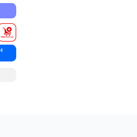
THÊM VÀO GIỎ
H
.