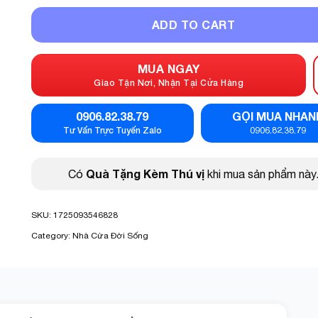
ADD TO CART
MUA NGAY
Giao Tận Nơi, Nhận Tại Cửa Hàng
0906.82.38.79
GỌI MUA NHAN
Tư Vấn Trực Tuyến Zalo
0906.82.38.79
Quà Tặng Kèm Thú vị
Có
khi mua sản phẩm này
SKU:
1725093546828
Category:
Nhà Cửa Đời Sống