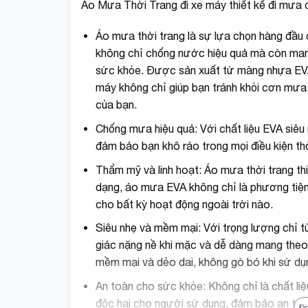
Áo Mưa Thời Trang đi xe máy thiết kế đi mưa c
Áo mưa thời trang là sự lựa chọn hàng đầu
không chỉ chống nước hiệu quả mà còn mang
sức khỏe. Được sản xuất từ màng nhựa EVA
máy không chỉ giúp bạn tránh khỏi cơn mưa
của bạn.
Chống mưa hiệu quả: Với chất liệu EVA siêu
đảm bảo bạn khô ráo trong mọi điều kiện thời
Thẩm mỹ và linh hoạt: Áo mưa thời trang thi
dạng, áo mưa EVA không chỉ là phương tiện
cho bất kỳ hoạt động ngoài trời nào.
Siêu nhẹ và mềm mại: Với trọng lượng chỉ 
giác nặng nề khi mặc và dễ dàng mang theo b
mềm mại và dẻo dai, không gò bó khi sử dụ
An toàn cho sức khỏe: Không chỉ là chất l
độc hại cho người sử dụng, đảm bảo an to
Đ