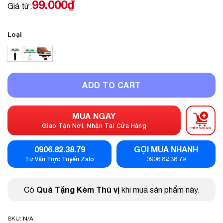
99.000
₫
Giá từ:
Loại
ADD TO CART
MUA NGAY
Giao Tận Nơi, Nhận Tại Cửa Hàng
THÊM VÀO GIỎ
0906.82.38.79
GỌI MUA NHANH
Tư Vấn Trực Tuyến Zalo
0906.82.38.79
Quà Tặng Kèm Thú vị
Có
khi mua sản phẩm này.
SKU:
N/A