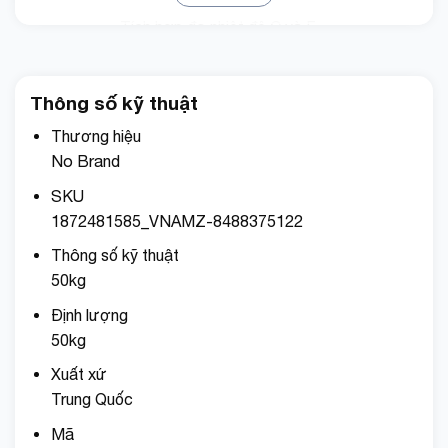
Tích hợp đo nhiệt độ C và F.
Sử dụng pin có đi kèm trong sản phẩm.
Có độ chính xác cực kì cao, hiển thị số
Thông số kỹ thuật
điện tử, có thể đo được G, KG.
Thương hiệu
Nhỏ gọn mang theo mọi lúc mọi nơi. Bạn
No Brand
là người nội trợ, hay đi mua sắm, hay cân
SKU
đo đong đếm thì đây đúng chính xác là
1872481585_VNAMZ-8488375122
thiết bị bạn cần.
Thông số kỹ thuật
Đọc chính xác trọng lượng : Công suất:
50kg
110 lb, Độ sai lệch: 0,1 £ Rõ ràng và dễ
Định lượng
đọc chỉ số trên màn hình LCD kỹ thuật số
50kg
Sử dụng năng lượng một Pin: 3V CR2032
Xuất xứ
1x (lithium)
Trung Quốc
Chức năng Tare và tự động tắt để bảo
Mã
tồn cả thời gian và năng lượng.