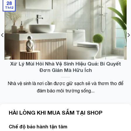
ngáy
28
tính
thông
Th12
đồng
minh
hồ
giảm
máy
ngẹt
ảnh
mũi
kính
night
đồ gia
comfort
dụng,
silicon
tua vít
công
vặn đai
Xử Lý Mùi Hôi Nhà Vệ Sinh Hiệu Quả: Bí Quyết
nghệ
ốc tô
Nhật
Đơn Giản Mà Hữu Ích
vít đa
bản
năng
Nhà vệ sinh là nơi cần được giữ sạch sẽ và thơm tho để
đảm bảo môi trường sống...
HÀI LÒNG KHI MUA SẮM TẠI SHOP
Chế độ bảo hành tận tâm
Cân với nhiều chức năng như cân chính xác đo