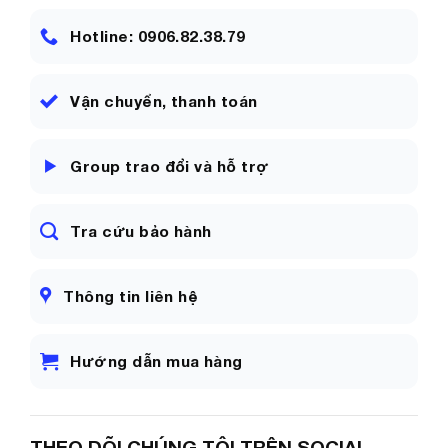
Hotline: 0906.82.38.79
Cân hành lý nhanh chóng, tránh bị sai cân khi đi
du lịch gửi đồ sân bay gây phát sính chi phí ngoài
Vận chuyển, thanh toán
dự kiến.
Group trao đổi và hỗ trợ
Tra cứu bảo hành
Thông tin liên hệ
Hướng dẫn mua hàng
Đặc biệt siêu tiện lợi khi đi chợ hàng ngày, giúp
THEO DÕI CHÚNG TÔI TRÊN SOCIAL