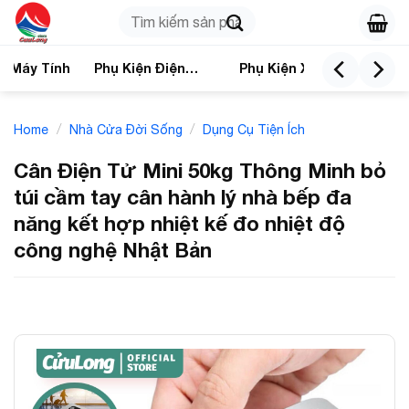
Skip
Search
to
for:
content
n Máy Tính
Phụ Kiện Điện
Phụ Kiện Xe
Nhà
Thoại
/
/
Home
Nhà Cửa Đời Sống
Dụng Cụ Tiện Ích
Cân Điện Tử Mini 50kg Thông Minh bỏ
túi cầm tay cân hành lý nhà bếp đa
năng kết hợp nhiệt kế đo nhiệt độ
công nghệ Nhật Bản