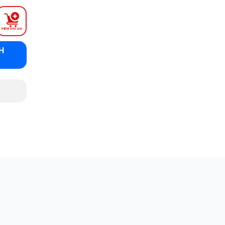
THÊM VÀO GIỎ
H
.