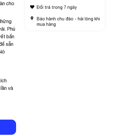
oàn cho
Đổi trả trong 7 ngày
Bảo hành chu đáo - hài lòng khi
Những
mua hàng
ải. Phủ
vết bẩn
để sẵn
 Nó
tích
 lần và