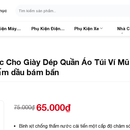
Search
mục
for:
iện Máy
Phụ Kiện Điện
Phụ Kiện Xe
Nhà C
Thoại
Sống
 Cho Giày Dép Quần Áo Túi Ví Mũ
hấm dầu bám bẩn
65.000
₫
75.000
₫
Bình xịt chống thấm nước cải tiến một cấp độ chăm s