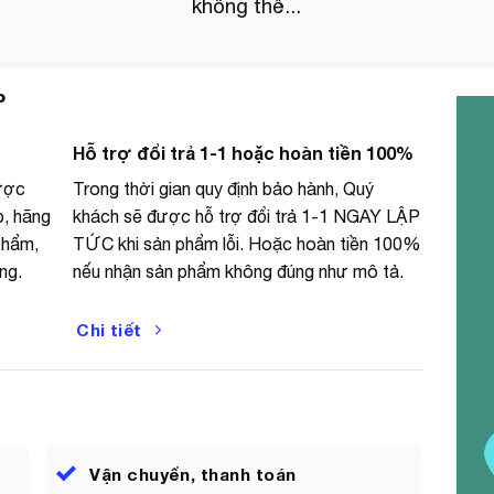
không thể...
 làm đổi màu giầy hay không (đây là nếu mình cẩn thận
hế bao giờ ạ)
P
bạc thì đó là lớp xịt chưa khô hết hoặc bạn đã xịt hơi
g dịch tan hết màu bạc đó.
Hỗ trợ đổi trả 1-1 hoặc hoàn tiền 100%
(hoặc hỏi tư vấn) trước khi mua, tránh trường hợp sau
ược
Trong thời gian quy định bảo hành, Quý
 hàng tội shop lắm ạ.
p, hãng
khách sẽ được hỗ trợ đổi trả 1-1 NGAY LẬP
phẩm,
TỨC khi sản phẩm lỗi. Hoặc hoàn tiền 100%
ng.
nếu nhận sản phẩm không đúng như mô tả.
o sai hoặc gửi thiếu hàng. (Quý khách vui lòng quay lại
Chi tiết
gày đầu tiên.
 gửi đi (nhưng trong quá trình vận chuyển có thể gây
hẩm mà không hoạt động hoặc cần hướng dẫn sử dụng,
Vận chuyển, thanh toán
ục vụ.