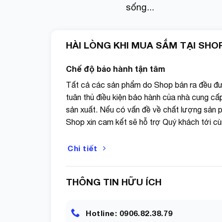
sống...
trước xem nano có phản ứng với chất liệu giầy
thì làm thôi chứ chưa gặp trường hợp bị như t
HÀI LÒNG KHI MUA SẮM TẠI SHO
Nếu sau khi xịt phủ 1 lúc mà lớp phủ có màu 
quá tay. Chỉ cần dùng máy sấy, sấy qua để dun
Chế độ bảo hành tận tâm
Xin quý khách vui lòng đọc kỹ mô tả sản phẩm 
Tất cả các sản phẩm do Shop bán ra đều đ
khi đặt hàng xong lại không nhận hàng hoặc trả
tuân thủ điều kiện bảo hành của nhà cung cấ
sản xuất. Nếu có vấn đề về chất lượng sản 
SHOP CAM KẾT
Shop xin cam kết sẽ hỗ trợ Quý khách tới cù
– Đền bù hoặc gửi bổ sung ngay lập tức nếu gia
Chi tiết
Video khi mở hàng để đảm bảo quyền lợi).
– Bảo hành theo quy định, lỗi 1 đổi 1 trong 30 n
THÔNG TIN HỮU ÍCH
– Chất lượng sản phẩm đều được test trước khi
ra hư hỏng bể vỡ). Vì vậy nếu khi nhận sản p
Hotline: 0906.82.38.79
vui lòng nhắn tin liên hệ. Shop luôn sẵn sàng ph