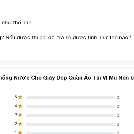
 như thế nào
 Nếu được thì phí đổi trả sẽ được tính như thế nào?
Chống Nước Cho Giày Dép Quần Áo Túi Ví Mũ Nón 
 nano chống thấm nước bụi bẩn.
5
0
xách, ví, balô… chất liệu da, vải hay nhựa…
4
0
3
0
2
0
1
0