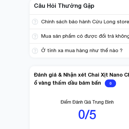
Câu Hỏi Thường Gặp
Chính sách bảo hành Cửu Long store
Mua sản phẩm có được đổi trả không?
Ở tỉnh xa mua hàng như thế nào ?
Đánh giá & Nhận xét Chai Xịt Nano 
ố vàng thấm dầu bám bẩn
0
Thành phần : Với thành phần chính là chất phủ
Sử dụng cho : Dùng được cho cả giày, dép, túi 
Điểm Đánh Giá Trung Bình
0/5
Mùi hương : Mùi hương dễ chịu
Màu sắc : Chai đen nhãn vàng