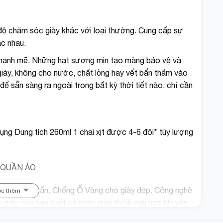
độ chăm sóc giày khác với loại thường. Cung cấp sự
ác nhau.
 mạnh mẽ. Những hạt sương mịn tạo màng bảo vệ và
giày, không cho nước, chất lỏng hay vết bẩn thấm vào
 sẵn sàng ra ngoài trong bất kỳ thời tiết nào. chỉ cần
ụng Dung tích 260ml 1 chai xịt được 4-6 đôi* tùy lượng
 QUẦN ÁO
Chống Bụi Bẩn, Chống Ố Vàng cho giày dép. Công nghệ
ọc thêm
 giày của bạn suốt cả ngày giúp thoải mái hơn khi vận
và ố vàng khi đi ra ngoài hay để trong nhà.