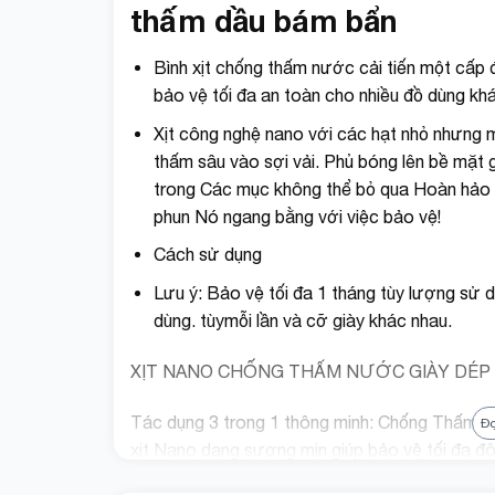
thấm dầu bám bẩn
Bình xịt chống thấm nước cải tiến một cấp 
bảo vệ tối đa an toàn cho nhiều đồ dùng kh
Xịt công nghệ nano với các hạt nhỏ nhưng
thấm sâu vào sợi vải. Phủ bóng lên bề mặt 
trong Các mục không thể bỏ qua Hoàn hảo để
phun Nó ngang bằng với việc bảo vệ!
Cách sử dụng
Lưu ý: Bảo vệ tối đa 1 tháng tùy lượng sử d
dùng. tùymỗi lần và cỡ giày khác nhau.
XỊT NANO CHỐNG THẤM NƯỚC GIÀY DÉP
Tác dụng 3 trong 1 thông minh: Chống Thấm, 
Đ
xịt Nano dạng sương mịn giúp bảo vệ tối đa đôi
động, không còn lo lắng giày sẽ bị bẩn, ẩm ướt 