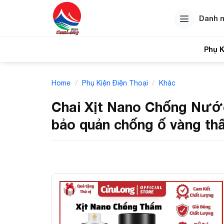
Skip
to
Danh 
content
Phụ K
Tính
/
/
Home
Phụ Kiện Điện Thoại
Khác
Chai Xịt Nano Chống Nước
bảo quản chống ố vàng t