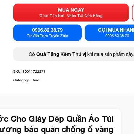
MUA NGAY
Giao Tận Nơi, Nhận Tại Cửa Hàng
0906.82.38.79
GỌI MUA NHAN
Tư Vấn Trực Tuyến Zalo
0906.82.38.79
Quà Tặng Kèm Thú vị
Có
khi mua sản phẩm này
SKU:
10011722271
Category:
Khác
ớc Cho Giày Dép Quần Áo Túi
 sương bảo quản chống ố vàng