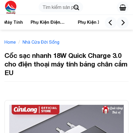
Skip
Search
to
for:
content
n Máy Tính
Phụ Kiện Điện
Phụ Kiện Xe
Nhà
Thoại
/
Home
Nhà Cửa Đời Sống
Cốc sạc nhanh 18W Quick Charge 3.0
cho điện thoại máy tính bảng chân cắm
EU