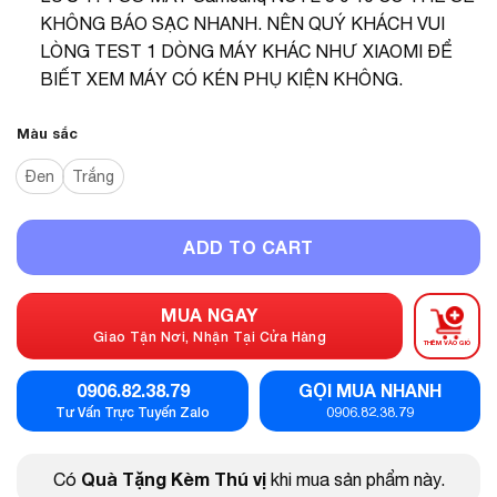
KHÔNG BÁO SẠC NHANH. NÊN QUÝ KHÁCH VUI
LÒNG TEST 1 DÒNG MÁY KHÁC NHƯ XIAOMI ĐỂ
BIẾT XEM MÁY CÓ KÉN PHỤ KIỆN KHÔNG.
Màu sắc
Đen
Trắng
ADD TO CART
MUA NGAY
Giao Tận Nơi, Nhận Tại Cửa Hàng
THÊM VÀO GIỎ
0906.82.38.79
GỌI MUA NHANH
Tư Vấn Trực Tuyến Zalo
0906.82.38.79
Quà Tặng Kèm Thú vị
Có
khi mua sản phẩm này.