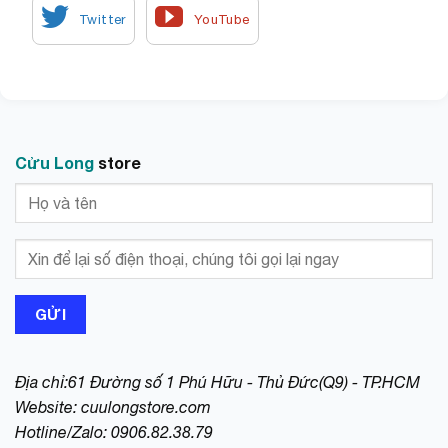
Thiết kế phong cách sang trọng phong cách với tông
màu đen trắng.
Cửu Long
store
Địa chỉ:61 Đường số 1 Phú Hữu - Thủ Đức(Q9) - TP.HCM
Website:
cuulongstore.com
Hotline/Zalo: 0906.82.38.79