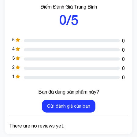
Điểm Đánh Giá Trung Bình
0/5
5
0
4
0
3
0
2
0
1
0
Đa bảo vệ sạc an toàn.
Bạn đã dùng sản phẩm này?
Gửi đánh giá của bạn
There are no reviews yet.