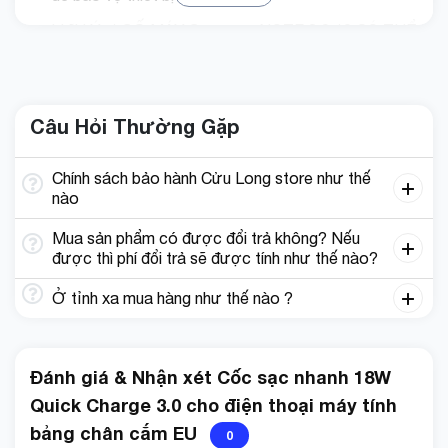
LƯU Ý: 1 SỐ MÁY Samsunq NOTE 8 9 10 CÓ THỂ
SẼ KHÔNG BÁO SẠC NHANH. NÊN QUÝ KHÁCH
VUI LÒNG TEST 1 DÒNG MÁY KHÁC NHƯ
XIAOMI ĐỂ BIẾT XEM MÁY CÓ KÉN PHỤ KIỆN
Câu Hỏi Thường Gặp
KHÔNG.
CỦ SẠC IPHONE SAMSUNG XIAOMI OPPO QUICK
Chính sách bảo hành Cửu Long store như thế
nào
CHARGE 3.0 18W
Củ sạc được làm từ chất liệu cao cấp chống cháy
Mua sản phẩm có được đổi trả không? Nếu
ABS độ bền cao. Sạc thông minh bảo vệ chống lại quá
được thì phí đổi trả sẽ được tính như thế nào?
dòng, quá điện áp, quá nhiệt đảm bảo an toàn. Khi gần
Ở tỉnh xa mua hàng như thế nào ?
sạc đầy, nó sẽ giảm tốc độ sạc ra để bảo vệ thiết bị
của bạn.
Đánh giá & Nhận xét Cốc sạc nhanh 18W
Quick Charge 3.0 cho điện thoại máy tính
bảng chân cắm EU
0