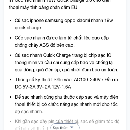
thoại máy tính bảng chân cắm EU
Củ sạc iphone samsung oppo xiaomi nhanh 18w
quick charge
Cốc sạc nhanh được làm từ chất liệu cao cấp
chống cháy ABS độ bền cao.
Củ sạc nhanh Quick Charge trang bị chip sạc IC
thông minh và cầu chì cung cấp bảo vệ chống lại
quá dòng, quá điện áp, quá nhiệt đảm bảo an toàn.
Thông số kỹ thuật: Đầu vào: AC100-240V / Đầu ra:
DC 5V-3A 9V- 2A 12V-1.6A
Để sạc nhanh cũng phụ thuộc cáp sạc và máy điện
thoại thiết bị có chức năng sạc nhanh mới cho tốc
độ sạc nhanh.
Khi gần sạc đầy pin của thiết bị, sạc sẽ giảm tốc độ
Đọc thêm
để bảo vệ thiết bị của bạn.