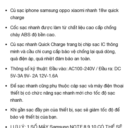
Củ sạc iphone samsung oppo xiaomi nhanh 18w quick
charge
Cốc sạc nhanh được làm từ chất liệu cao cấp chống
cháy ABS độ bền cao.
Củ sạc nhanh Quick Charge trang bị chip sạc IC thông
minh và cầu chì cung cấp bảo vệ chống lại quá dòng,
quá điện áp, quá nhiệt đảm bảo an toàn.
Thông số kỹ thuật: Đầu vào: AC100-240V / Đầu ra: DC
5V-3A 9V- 2A 12V-1.6A
Để sạc nhanh cũng phụ thuộc cáp sạc và máy điện thoại
thiết bị có chức năng sạc nhanh mới cho tốc độ sạc
nhanh.
Khi gần sạc đầy pin của thiết bị, sạc sẽ giảm tốc độ để
bảo vệ thiết bị của bạn.
LƯU Ý: 1 SỐ MÁY Samsunq NOTE 8 9 10 CÓ THỂ SẼ