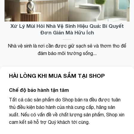
pin tự
làm
ngắt
sạch
khi
hút tóc
không
bụi
sử
Xử Lý Mùi Hôi Nhà Vệ Sinh Hiệu Quả: Bí Quyết
quần
dụng
Đơn Giản Mà Hữu Ích
áo
tiết
giường
kiệm
chăn
Nhà vệ sinh là nơi cần được giữ sạch sẽ và thơm tho để
pin
thảm
đảm bảo môi trường sống...
bàn
ghế
sofa …
HÀI LÒNG KHI MUA SẮM TẠI SHOP
đa
năng
Chế độ bảo hành tận tâm
Tất cả các sản phẩm do Shop bán ra đều được tuân
thủ điều kiện bảo hành của nhà cung cấp, hãng sản
xuất. Nếu có vấn đề về chất lượng sản phẩm, Shop xin
cam kết sẽ hỗ trợ Quý khách tới cùng.