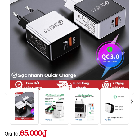
65.000
₫
Giá từ: