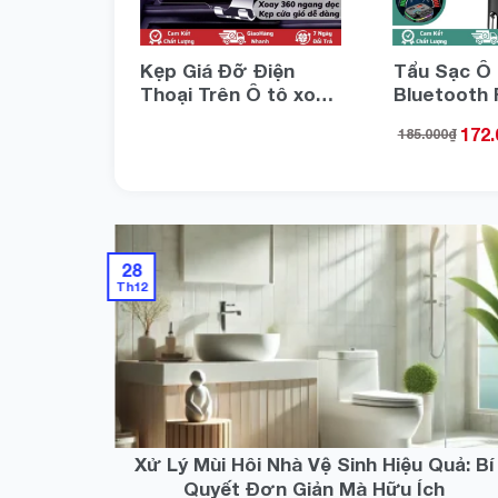
ập Cửa Ô
Kẹp Giá Đỡ Điện
Tẩu Sạc Ô 
ng dán
Thoại Trên Ô tô xoay
Bluetooth
a chống
360 độ gắn cửa gió
Gắn Thẻ N
₫
172.
185.000
₫
 đuôi xe
thông minh đa năng
PD 20W Qu
giảm rung lắc rảnh
Charge 18
tay xe hơi xe tải SUV
nhạc không
CuuLongstore
điện áp cho
tải SUV S
MPV Hatch
28
tải từ 12V 
Th12
Xử Lý Mùi Hôi Nhà Vệ Sinh Hiệu Quả: Bí
Quyết Đơn Giản Mà Hữu Ích