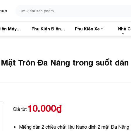
Search
mục
for:
iện Máy
Phụ Kiện Điện
Phụ Kiện Xe
Nhà C
Thoại
Sống
 Mặt Tròn Đa Năng trong suốt dán 
10.000
₫
Giá từ:
Miếng dán 2 chiều chất liệu Nano dính 2 mặt Đa Năng