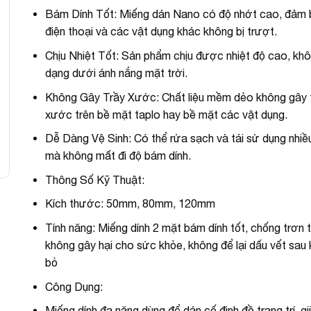
Bám Dính Tốt: Miếng dán Nano có độ nhớt cao, đảm
điện thoại và các vật dụng khác không bị trượt.
Chịu Nhiệt Tốt: Sản phẩm chịu được nhiệt độ cao, khô
dạng dưới ánh nắng mặt trời.
Không Gây Trầy Xước: Chất liệu mềm dẻo không gây 
xước trên bề mặt taplo hay bề mặt các vật dụng.
Dễ Dàng Vệ Sinh: Có thể rửa sạch và tái sử dụng nhiều
mà không mất đi độ bám dính.
Thông Số Kỹ Thuật:
Kích thước: 50mm, 80mm, 120mm
Tính năng: Miếng dính 2 mặt bám dính tốt, chống trơn 
không gây hại cho sức khỏe, không để lại dấu vết sau 
bỏ
Công Dụng:
Miếng dính đa năng dùng để dán cố định đồ trang trí, gi