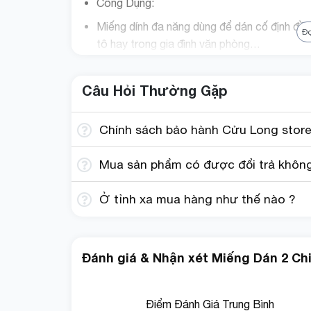
Công Dụng:
Miếng dính đa năng dùng để dán cố định đồ tr
Đ
tô hay trong gia đình văn phòng…
Miếng dán 2 chiều cố định bảo vệ bề mặt kh
Câu Hỏi Thường Gặp
Đảm bảo an toàn cho các vật dụng khi xe d
Người Sở Hữu Ô Tô: Đảm bảo an toàn và tiện
Chính sách bảo hành Cửu Long store
Gia Đình Có Trẻ Nhỏ: Giữ các đồ chơi và vậ
Mua sản phẩm có được đổi trả không?
Người Lái Xe Chuyên Nghiệp: Tài xế taxi, G
Ở tỉnh xa mua hàng như thế nào ?
Đánh giá & Nhận xét Miếng Dán 2 Ch
Điểm Đánh Giá Trung Bình