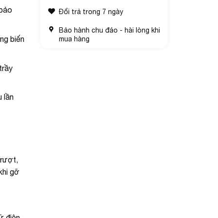
 bảo
Đổi trả trong 7 ngày
Bảo hành chu đáo - hài lòng khi
ng biến
mua hàng
trầy
 lần
trượt,
khi gỡ
ữ điện