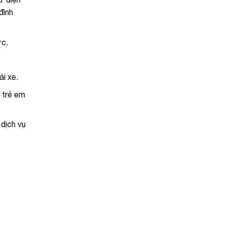
đình
ớc.
ái xe.
 trẻ em
 dịch vụ