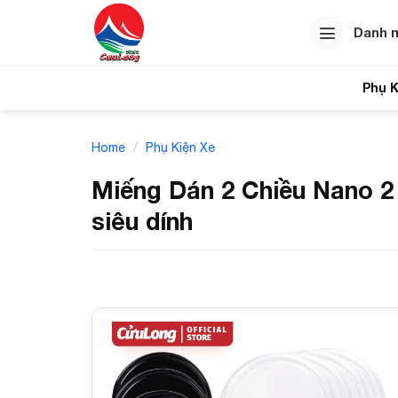
Skip
to
Danh 
content
Phụ K
Tính
/
Home
Phụ Kiện Xe
Miếng Dán 2 Chiều Nano 2
siêu dính