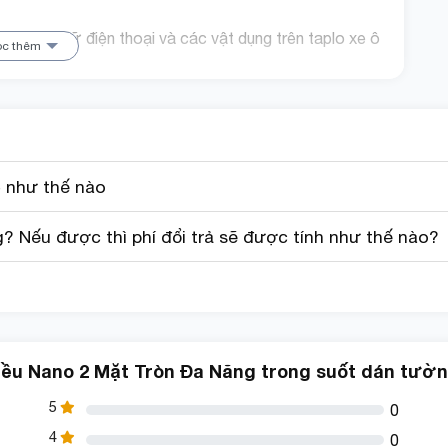
ang trí, giữ điện thoại và các vật dụng trên taplo xe ô
ọc thêm
ỏi trầy xước.
i chuyển.
 lợi khi lái xe.
 như thế nào
t dụng của trẻ em an toàn trên xe.
 Nếu được thì phí đổi trả sẽ được tính như thế nào?
rab và các dịch vụ vận chuyển khác.
iều Nano 2 Mặt Tròn Đa Năng trong suốt dán tường
5
0
4
0