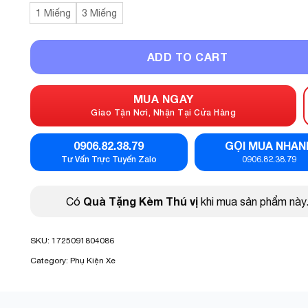
1 Miếng
3 Miếng
ADD TO CART
MUA NGAY
Giao Tận Nơi, Nhận Tại Cửa Hàng
0906.82.38.79
GỌI MUA NHAN
Tư Vấn Trực Tuyến Zalo
0906.82.38.79
Quà Tặng Kèm Thú vị
Có
khi mua sản phẩm này
SKU:
1725091804086
Category:
Phụ Kiện Xe