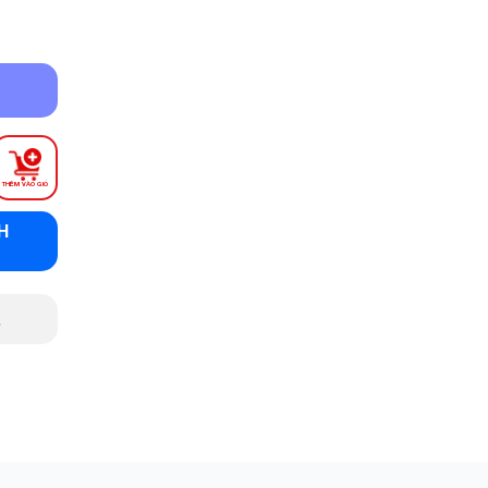
THÊM VÀO GIỎ
H
.