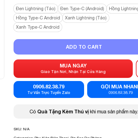
Đen Lightning (Táo)
Đen Type-C (Android)
Hồng Lightnin
Hồng Type-C Android
Xanh Lightning (Táo)
Xanh Type-C Android
ADD TO CART
MUA NGAY
Giao Tận Nơi, Nhận Tại Cửa Hàng
0906.82.38.79
GỌI MUA NHAN
Tư Vấn Trực Tuyến Zalo
0906.82.38.79
Quà Tặng Kèm Thú vị
Có
khi mua sản phẩm này
SKU:
N/A