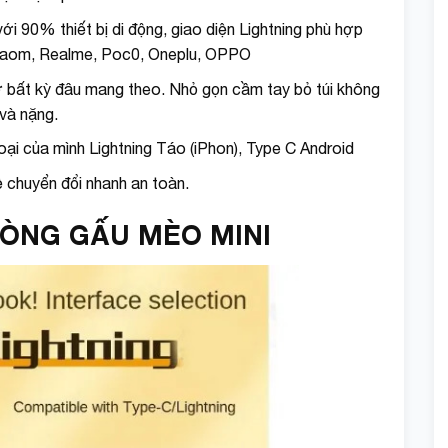
ới 90% thiết bị di động, giao diện Lightning phù hợp
Xiaom, Realme, Poc0, Oneplu, OPPO
ở bất kỳ đâu mang theo. Nhỏ gọn cầm tay bỏ túi không
và nặng.
oại của mình Lightning Táo (iPhon), Type C Android
ệ chuyển đổi nhanh an toàn.
HÒNG GẤU MÈO MINI