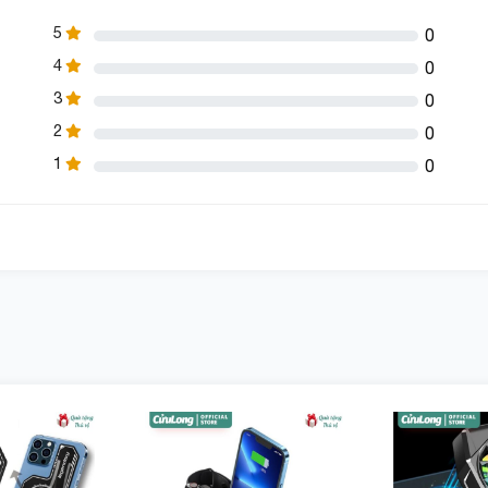
5
0
4
0
3
0
2
0
roid) và Lightning Táo Ipone
1
0