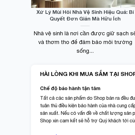
5% lượng điện năng của pin dự phòng.
Xử Lý Mùi Hôi Nhà Vệ Sinh Hiệu Quả: Bí
Quyết Đơn Giản Mà Hữu Ích
➤ Nhiệt phát sinh trong quá trình sạc, nhất là s
phát sinh từ pin dự phòng và thiết bị cũng làm 
Nhà vệ sinh là nơi cần được giữ sạch s
sạc dự phòng.
và thơm tho để đảm bảo môi trường
➤ Vừa sạc vừa sử dụng lúc này pin sạc dự phò
sống...
thiết bị nên sẽ hao hụt pin nhanh hơn, điều này
HÀI LÒNG KHI MUA SẮM TẠI SHO
Chế độ bảo hành tận tâm
Tất cả các sản phẩm do Shop bán ra đều đ
tuân thủ điều kiện bảo hành của nhà cung cấ
sản xuất. Nếu có vấn đề về chất lượng sản 
Shop xin cam kết sẽ hỗ trợ Quý khách tới cù