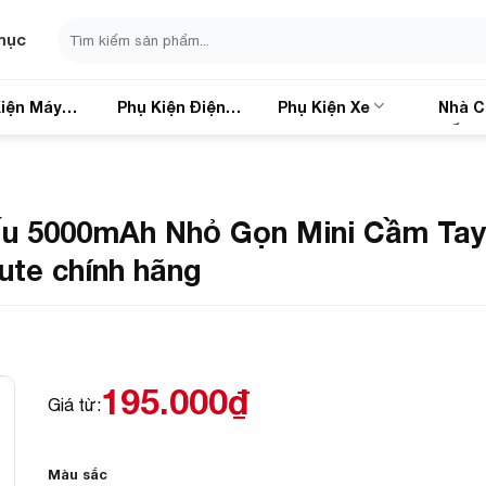
Search
mục
for:
iện Máy
Phụ Kiện Điện
Phụ Kiện Xe
Nhà C
Thoại
Sống
 5000mAh Nhỏ Gọn Mini Cầm Tay, 
ute chính hãng
195.000
₫
Giá từ:
Màu sắc