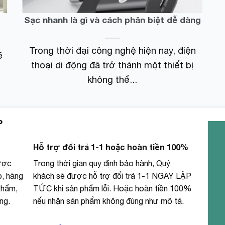
Sạc nhanh là gì và cách phân biệt dễ dàng
ạc nhanh hơn trong thời gian pin đang cạn kiệt, thì nhiệt
hao hụt năng lượng dự trữ trong các cell pin của pin
Trong thời đại công nghệ hiện nay, điện
ẽ
thoại di động đã trở thành một thiết bị
không thể...
ng phải vừa sạc thêm vừa cấp điện dùng trực tiếp cho
 cũng gây thất thoát lượng điện năng rất lớn.
P
Hỗ trợ đổi trả 1-1 hoặc hoàn tiền 100%
ược
Trong thời gian quy định bảo hành, Quý
p, hãng
khách sẽ được hỗ trợ đổi trả 1-1 NGAY LẬP
phẩm,
TỨC khi sản phẩm lỗi. Hoặc hoàn tiền 100%
ng.
nếu nhận sản phẩm không đúng như mô tả.