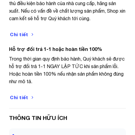
thủ điều kiện bảo hành của nhà cung cấp, hãng sản
mở hàng, để đảm bảo quyền lợi khi xảy ra sự cố. Nếu
xuất. Nếu có vấn đề về chất lượng sản phẩm, Shop xin
có thắc mắc vui lòng inbox lại shop trước khi đánh giá
cam kết sẽ hỗ trợ Quý khách tới cùng.
sản phẩm.
Xin tham khảo thêm sản phẩm khác của Cửu Long
Chi tiết
store.
Hỗ trợ đổi trả 1-1 hoặc hoàn tiền 100%
Cảm ơn quý khách đã ghé thăm gian hàng, chúc quý
Trong thời gian quy định bảo hành, Quý khách sẽ được
khách mua sắm vui vẻ!
hỗ trợ đổi trả 1-1 NGAY LẬP TỨC khi sản phẩm lỗi.
Hoặc hoàn tiền 100% nếu nhận sản phẩm không đúng
như mô tả.
Chi tiết
THÔNG TIN HỮU ÍCH