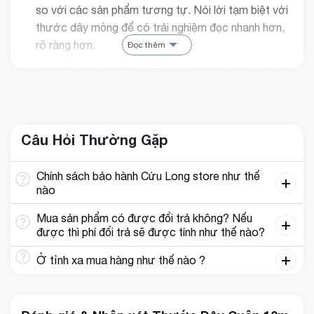
so với các sản phẩm tương tự. Nói lời tạm biệt với
thước dây mỏng để có trải nghiệm đọc nhanh hơn,
rõ ràng hơn.
Đọc thêm
Có chiều dài lên đến 3/5/7,5/10 mét tùy chọn, thước
dây này rất phù hợp cho việc sửa chữa đo đạc
trong nhà, làm xây dựng và nhiều phép đo khác
nhau. Các số lớn, dễ đọc và đánh dấu rõ ràng giúp
Câu Hỏi Thường Gặp
bạn dễ dàng có được các phép đo chính xác mà
không bị nhầm lẫn.
Chính sách bảo hành Cửu Long store như thế
Thước dây cuộn thiết kế công thái học có tay cầm
nào
thoải mái giúp bạn dễ dàng cầm và sử dụng, đảm
bảo rằng bạn có thể sử dụng trong thời gian dài mà
Mua sản phẩm có được đổi trả không? Nếu
được thì phí đổi trả sẽ được tính như thế nào?
không cảm thấy khó chịu.
Ở tỉnh xa mua hàng như thế nào ?
THƯỚC DÂY CUỘN THÉP KHÔNG GỈ HUỲNH
QUANG