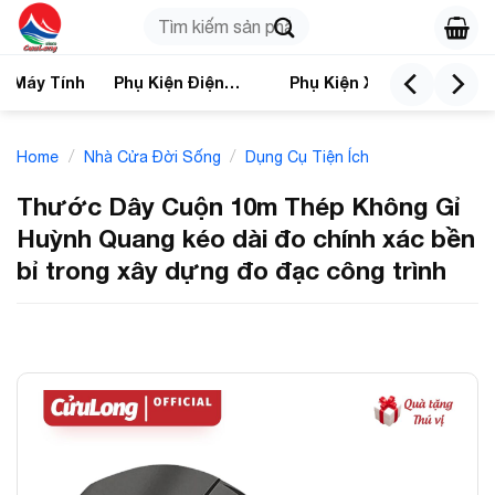
Skip
Search
to
for:
content
n Máy Tính
Phụ Kiện Điện
Phụ Kiện Xe
Nhà
Thoại
/
/
Home
Nhà Cửa Đời Sống
Dụng Cụ Tiện Ích
Thước Dây Cuộn 10m Thép Không Gỉ
Huỳnh Quang kéo dài đo chính xác bền
bỉ trong xây dựng đo đạc công trình