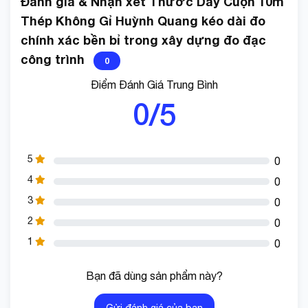
Đánh giá & Nhận xét Thước Dây Cuộn 10m
Thép Không Gỉ Huỳnh Quang kéo dài đo
Thông số kỹ thuật:
chính xác bền bỉ trong xây dựng đo đạc
công trình
0
Vật liệu: ABS và thép
Điểm Đánh Giá Trung Bình
Trọng lượng: 130g/180g/280g/500g
0/5
Thước dây cuộn có chiều dài để lựa chọn :
3M/118inch*19mm/0,74inch
5
0
4
0
5M/196inch*25mm/0,98inch
3
0
2
7,5M/295inch*25mm/0,98inch
0
1
0
10M/393inch*25mm/0,98inch
Bạn đã dùng sản phẩm này?
Màu Đen Xanh
Gửi đánh giá của bạn