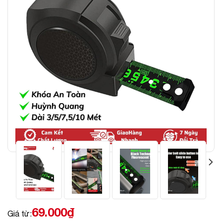
69.000
₫
Giá từ: