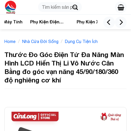
Skip
Search
to
for:
content
n Máy Tính
Phụ Kiện Điện
Phụ Kiện Xe
Nhà
Thoại
/
/
Home
Nhà Cửa Đời Sống
Dụng Cụ Tiện Ích
Thước Đo Góc Điện Tử Đa Năng Màn
Hình LCD Hiển Thị Li Vô Nước Cân
Bằng đo góc vạn năng 45/90/180/360
độ nghiêng cơ khí