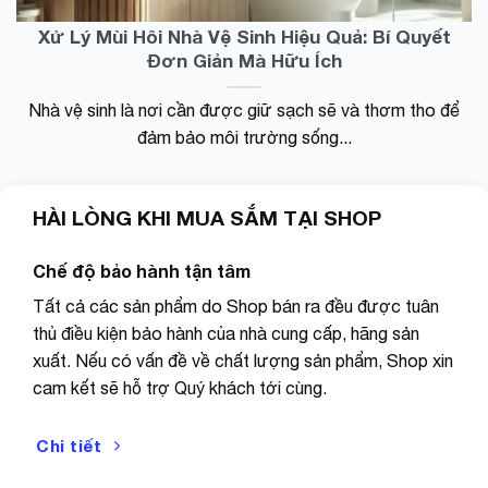
hình
nước
ảnh rõ
Xử Lý Mùi Hôi Nhà Vệ Sinh Hiệu Quả: Bí Quyết
thay
nét
Đơn Giản Mà Hữu Ích
đổi
nhiều
màu
Nhà vệ sinh là nơi cần được giữ sạch sẽ và thơm tho để
sắc
đảm bảo môi trường sống...
phục
vụ
chụp
HÀI LÒNG KHI MUA SẮM TẠI SHOP
ảnh
cắm
trại dã
Chế độ bảo hành tận tâm
ngoại
Tất cả các sản phẩm do Shop bán ra đều được tuân
chiếu
thủ điều kiện bảo hành của nhà cung cấp, hãng sản
sáng
xuất. Nếu có vấn đề về chất lượng sản phẩm, Shop xin
cam kết sẽ hỗ trợ Quý khách tới cùng.
Chi tiết