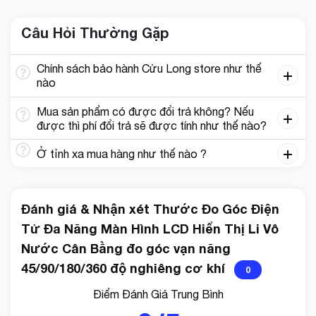
Câu Hỏi Thường Gặp
Chính sách bảo hành Cửu Long store như thế
nào
Xin quý khách vui lòng đọc kỹ mô tả sản phẩm (hoặc
Mua sản phẩm có được đổi trả không? Nếu
được thì phí đổi trả sẽ được tính như thế nào?
hỏi tư vấn) trước khi mua, tránh trường hợp sau khi đặt
hàng xong lại không nhận hàng hoặc trả hàng tội shop
Ở tỉnh xa mua hàng như thế nào ?
lắm ạ.
Lý do nên mua sản phẩm tại CuuLongStore ?
Đánh giá & Nhận xét Thước Đo Góc Điện
Tử Đa Năng Màn Hình LCD Hiển Thị Li Vô
SHOP CAM KẾT
Nước Cân Bằng đo góc vạn năng
– Đền bù hoặc gửi bổ sung ngay lập tức nếu giao sai
45/90/180/360 độ nghiêng cơ khí
0
hoặc gửi thiếu hàng. (Quý khách vui lòng quay lại Video
Điểm Đánh Giá Trung Bình
khi mở hàng để đảm bảo quyền lợi).