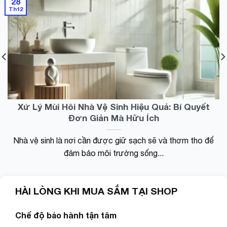
túi cho
giường
28
Th12
gia đình
sofa
làm
làm
bánh
sạch
thực
hút
phẩm
lông
nấu ăn
vật
giá rẻ
nuôi
chính
chó
hãng
mèo,
Xử Lý Mùi Hôi Nhà Vệ Sinh Hiệu Quả: Bí Quyết
con lăn
Đơn Giản Mà Hữu Ích
tĩnh
điện đa
năng
Nhà vệ sinh là nơi cần được giữ sạch sẽ và thơm tho để
với lõi
đảm bảo môi trường sống...
lăn 60
lớp
siêu
HÀI LÒNG KHI MUA SẮM TẠI SHOP
dính
Chế độ bảo hành tận tâm