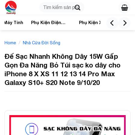
Skip
Search
to
for:
content
n Máy Tính
Phụ Kiện Điện
Phụ Kiện Xe
Nhà
Thoại
/
Home
Nhà Cửa Đời Sống
Đế Sạc Nhanh Không Dây 15W Gấp
Gọn Đa Năng Bỏ Túi sạc ko dây cho
iPhone 8 X XS 11 12 13 14 Pro Max
Galaxy S10+ S20 Note 9/10/20