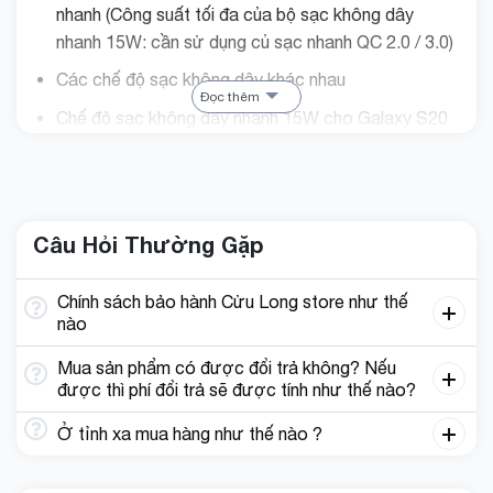
nhanh (Công suất tối đa của bộ sạc không dây
nhanh 15W: cần sử dụng củ sạc nhanh QC 2.0 / 3.0)
Các chế độ sạc không dây khác nhau
Đọc thêm
Chế độ sạc không dây nhanh 15W cho Galaxy S20
Utral / Z Fold 2S 20 / 20+ /10 / S9 / S9+ / S8 / S8+
/ Note 20 / 10 / 9 / 8; iPhone 12 / 12 Mini / 12 Pro /
12 Pro Max
Chế độ sạc không dây 7,5W cho iPhone 11 / 11 Pro
Câu Hỏi Thường Gặp
/ 11 Pro Max / Xs Max / Xs / XR / X / 8 / 8Plus /
Chính sách bảo hành Cửu Long store như thế
Chế độ sạc 5W tiêu chuẩn cho các điện thoại khác
nào
có hỗ trợ sạc không dây.
Mua sản phẩm có được đổi trả không? Nếu
được thì phí đổi trả sẽ được tính như thế nào?
Ở tỉnh xa mua hàng như thế nào ?