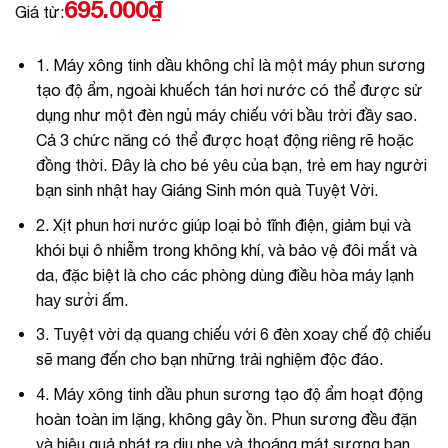
695.000
₫
Giá từ:
1. Máy xông tinh dầu không chỉ là một máy phun sương
tạo độ ẩm, ngoài khuếch tán hơi nước có thể được sử
dụng như một đèn ngủ máy chiếu với bầu trời đầy sao.
Cả 3 chức năng có thể được hoạt động riêng rẽ hoặc
đồng thời. Đây là cho bé yêu của bạn, trẻ em hay người
bạn sinh nhật hay Giáng Sinh món quà Tuyệt Vời.
2. Xịt phun hơi nước giúp loại bỏ tĩnh điện, giảm bụi và
khói bụi ô nhiễm trong không khí, và bảo vệ đôi mắt và
da, đặc biệt là cho các phòng dùng điều hòa máy lạnh
hay sưởi ấm.
3. Tuyệt vời dạ quang chiếu với 6 đèn xoay chế độ chiếu
sẽ mang đến cho bạn những trải nghiệm độc đáo.
4. Máy xông tinh dầu phun sương tạo độ ẩm hoạt động
hoàn toàn im lặng, không gây ồn. Phun sương đều đặn
và hiệu quả phát ra dịu nhẹ và thoáng mát sương bạn