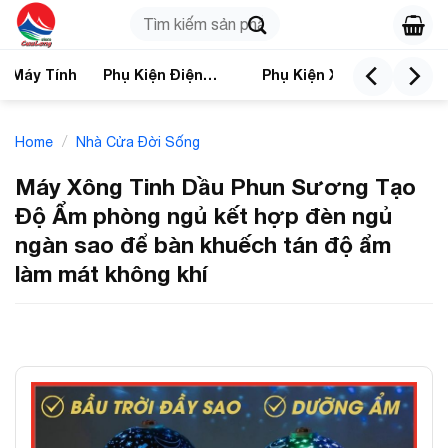
Skip
Search
to
for:
content
n Máy Tính
Phụ Kiện Điện
Phụ Kiện Xe
Nhà
Thoại
/
Home
Nhà Cửa Đời Sống
Máy Xông Tinh Dầu Phun Sương Tạo
Độ Ẩm phòng ngủ kết hợp đèn ngủ
ngàn sao để bàn khuếch tán độ ẩm
làm mát không khí