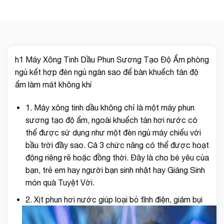
h1 Máy Xông Tinh Dầu Phun Sương Tạo Độ Ẩm phòng
ngủ kết hợp đèn ngủ ngàn sao để bàn khuếch tán độ
ẩm làm mát không khí
1. Máy xông tinh dầu không chỉ là một máy phun
sương tạo độ ẩm, ngoài khuếch tán hơi nước có
thể được sử dụng như một đèn ngủ máy chiếu với
bầu trời đầy sao. Cả 3 chức năng có thể được hoạt
động riêng rẽ hoặc đồng thời. Đây là cho bé yêu của
bạn, trẻ em hay người bạn sinh nhật hay Giáng Sinh
món quà Tuyệt Vời.
2. Xịt phun hơi nước giúp loại bỏ tĩnh điện, giảm bụi
và khói bụi ô nhiễm trong không khí, và bảo vệ đôi