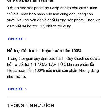
Chế độ bảo hành tận tâm
Tất cả các sản phẩm do Shop bán ra đều được tuân
thủ điều kiện bảo hành của nhà cung cấp, hãng sản
xuất. Nếu có vấn đề về chất lượng sản phẩm, Shop xin
cam kết sẽ hỗ trợ Quý khách tới cùng.
Chi tiết
Hỗ trợ đổi trả 1-1 hoặc hoàn tiền 100%
Xin quý khách vui lòng đọc kỹ mô tả sản phẩm, tránh
trường hợp sau khi đặt hàng xong lại không nhận hàng.
Trong thời gian quy định bảo hành, Quý khách sẽ được
SHOP CAM KẾT
hỗ trợ đổi trả 1-1 NGAY LẬP TỨC khi sản phẩm lỗi.
– Đền bù hoặc gửi bổ sung ngay lập tức nếu giao sai
Hoặc hoàn tiền 100% nếu nhận sản phẩm không đúng
hoặc gửi thiếu hàng.
như mô tả.
– Bảo hành theo quy định, lỗi 1 đổi 1 trong 30 ngày đầu
tiên.
Chi tiết
– Chất lượng sản phẩm đều được test trước khi gửi đi
(nhưng hàng điện tử trong quá trình vận chuyển có thể
THÔNG TIN HỮU ÍCH
gây ra hư hỏng bể vỡ). Vì vậy nếu khi nhận sản phẩm