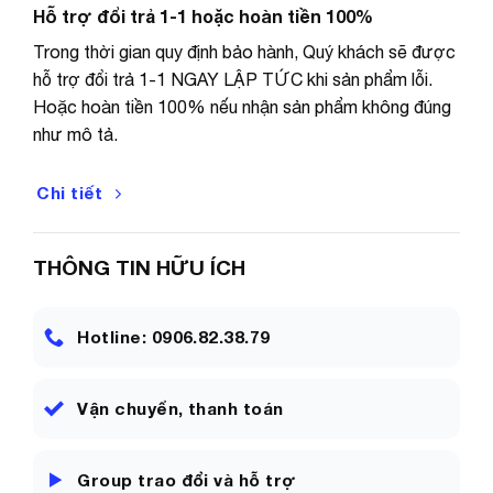
Hỗ trợ đổi trả 1-1 hoặc hoàn tiền 100%
Chiều dài máy: 225mm, Chiều dài đầu dò: 145mm
Trong thời gian quy định bảo hành, Quý khách sẽ được
hỗ trợ đổi trả 1-1 NGAY LẬP TỨC khi sản phẩm lỗi.
Led hiển thị: 21mm × 8mm
Hoặc hoàn tiền 100% nếu nhận sản phẩm không đúng
như mô tả.
Chi tiết
Xin quý khách vui lòng đọc kỹ mô tả sản phẩm (hoặc
hỏi tư vấn) trước khi mua, tránh trường hợp sau khi đặt
hàng xong lại không nhận hàng hoặc trả hàng tội shop
THÔNG TIN HỮU ÍCH
lắm ạ.
SHOP CAM KẾT
Hotline: 0906.82.38.79
– Đền bù hoặc gửi bổ sung ngay lập tức nếu giao sai
Vận chuyển, thanh toán
hoặc gửi thiếu hàng. (Quý khách vui lòng quay lại Video
khi mở hàng để đảm bảo quyền lợi).
Group trao đổi và hỗ trợ
– Bảo hành theo quy định, lỗi 1 đổi 1 trong 30 ngày đầu