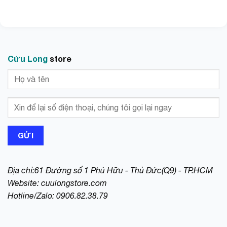
store.
Cảm ơn quý khách đã ghé thăm gian hàng, chúc quý
khách mua sắm vui vẻ!
Cửu Long
store
#nhietkedientu #nhietkedonuocphasua #nhietamke
#nhietkeomron #nhietkedonuoc #nhietkemicrolife
#nhietkedientumicrolife #nhietkedonhietdonuoc
#nhietamkedientu #nhietkeam
#nhietkedonuoctamchobe #nhietkebeca
#nhietkephasua #nhietkenauan #nhietkedoruou
#nhietkedosua #nhietkephasuachobe
Địa chỉ:61 Đường số 1 Phú Hữu - Thủ Đức(Q9) - TP.HCM
#nhietkedientudonuoc #nhietkedonuoctam
Website:
cuulongstore.com
Hotline/Zalo: 0906.82.38.79