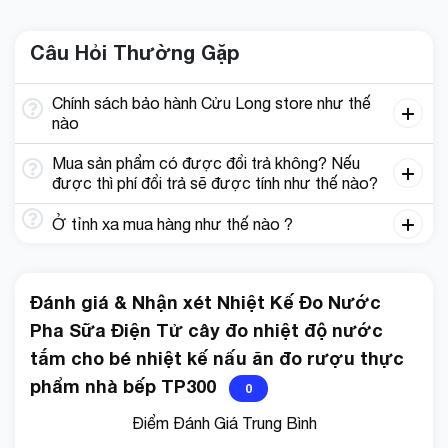
NHIỆT KẾ ĐIỆN TỬ ĐO NHIỆT ĐỘ THỰC PHẨM
ĐA NĂNG
Câu Hỏi Thường Gặp
Đo Được Nhiệt Độ Thịt Nướng Luộc Súp Canh Sữa
Chính sách bảo hành Cửu Long store như thế
Làm Bánh… Hiển Thị Nhiệt Độ Chính Xác Với Màn Hình
nào
Led Lớn Rõ Ràng, Đầu Dò Dài Giúp Bạn Đo Được
Mua sản phẩm có được đổi trả không? Nếu
Nhiều Ngóc Ngách Sâu, Thân Thiện Tự Tắt Khi Không
được thì phí đổi trả sẽ được tính như thế nào?
Sử Dụng Tiết Kiệm Điện Năng
Ở tỉnh xa mua hàng như thế nào ?
Đánh giá & Nhận xét Nhiệt Kế Đo Nước
Pha Sữa Điện Tử cây đo nhiệt độ nước
Đầu dò sử dụng vật liệu thép không gỉ cao cấp đảm
bảo an toàn sức khỏe.
tắm cho bé nhiệt kế nấu ăn đo rượu thực
phẩm nhà bếp TP300
0
Phạm vi đo: nhiệt độ nước, thực phẩm, chất lỏng, sệt,
Điểm Đánh Giá Trung Bình
nhiệt độ dầu, nhiệt độ sữa, trà, súp, bia, thịt nướng