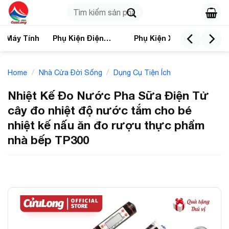
Skip
Search
to
for:
content
n Máy Tính
Phụ Kiện Điện
Phụ Kiện Xe
Nhà
Thoại
/
/
Home
Nhà Cửa Đời Sống
Dụng Cụ Tiện Ích
Nhiệt Kế Đo Nước Pha Sữa Điện Tử
cây đo nhiệt độ nước tắm cho bé
nhiệt kế nấu ăn đo rượu thực phẩm
nhà bếp TP300