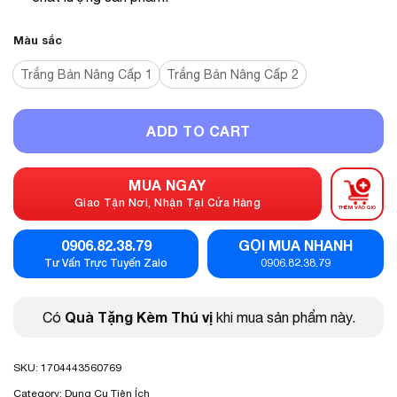
Màu sắc
Trắng Bản Nâng Cấp 1
Trắng Bản Nâng Cấp 2
ADD TO CART
MUA NGAY
Giao Tận Nơi, Nhận Tại Cửa Hàng
THÊM VÀO GIỎ
0906.82.38.79
GỌI MUA NHANH
Tư Vấn Trực Tuyến Zalo
0906.82.38.79
Quà Tặng Kèm Thú vị
Có
khi mua sản phẩm này.
SKU:
1704443560769
Category:
Dụng Cụ Tiện Ích