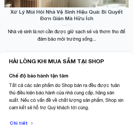
4. MAX / MIN: Bộ nhớ nhiệt độ cao và nhiệt độ thấp,
thông
nhấn nút này để hiển thị nhiệt độ cao trước đó, nhấn để
minh
Xử Lý Mùi Hôi Nhà Vệ Sinh Hiệu Quả: Bí Quyết
hiển thị nhiệt độ thấp trước đó và nhấn để khôi phục
Đơn Giản Mà Hữu Ích
trạng thái đo nhiệt độ.
Nhà vệ sinh là nơi cần được giữ sạch sẽ và thơm tho để
đảm bảo môi trường sống...
THÔNG TIN KỸ THUẬT SẢN PHẨM :
HÀI LÒNG KHI MUA SẮM TẠI SHOP
Dải đo nhiệt độ: -50 ℃ ～ + 300 ℃ (-58 ℉ ～ + 572)
Chế độ bảo hành tận tâm
Độ phân giải: 0.1 ℃
Tất cả các sản phẩm do Shop bán ra đều được tuân
Độ chính xác: ± 1 ℃ (-20 ℃ ～ + 80 ℃) ± 2 ℃ (dải
thủ điều kiện bảo hành của nhà cung cấp, hãng sản
khác)
xuất. Nếu có vấn đề về chất lượng sản phẩm, Shop xin
cam kết sẽ hỗ trợ Quý khách tới cùng.
Chế độ tiết kiệm điện: tự động tắt trong 10 phút, chức
năng tiết kiệm điện
Chi tiết
Nguồn điện: 2 pin nút AG13