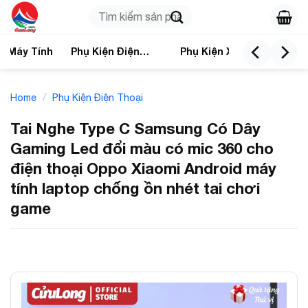
Skip
Search
to
for:
content
n Máy Tính
Phụ Kiện Điện
Phụ Kiện Xe
Nhà
Thoại
/
Home
Phụ Kiện Điện Thoại
Tai Nghe Type C Samsung Có Dây
Gaming Led đổi màu có mic 360 cho
điện thoại Oppo Xiaomi Android máy
tính laptop chống ồn nhét tai chơi
game