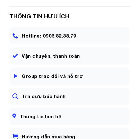
sản phẩm.
THÔNG TIN HỮU ÍCH
Xin tham khảo thêm sản phẩm khác của Cửu Long
store.
Hotline: 0906.82.38.79
Cảm ơn quý khách đã ghé thăm gian hàng, chúc quý
khách mua sắm vui vẻ!
Vận chuyển, thanh toán
Group trao đổi và hỗ trợ
#tainghecoday #taingheiphonecoday
#tainghecodayiphone #tainghecodaygaming
#tainghegamingcoday #tainghecodaysamsung
Tra cứu bảo hành
#tainghecodaycomic #tainghecodaytypec
#tainghecodayoppo #tainghenhettaicoday
Thông tin liên hệ
#tainghecodayxiaomi #tainghedaycomic
#tainghecodaychongon #tainghesamsungcoday
#tainghecodaychantron #tainghecodayip
Hướng dẫn mua hàng