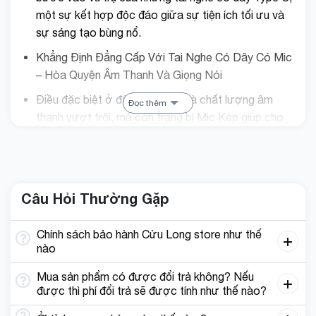
một sự kết hợp độc đáo giữa sự tiện ích tối ưu và
sự sáng tạo bùng nổ.
Khẳng Định Đẳng Cấp Với Tai Nghe Có Dây Có Mic
– Hòa Quyện Âm Thanh Và Giọng Nói
Điều đặc biệt ở đây không chỉ là chất lượng âm
Đọc thêm
thanh vượt trội, mà còn trang bị Mic Kép giúp cho
giọng nói chân thực nhất khi bạn chơi game cùng
đồng đội hay những cuộc gọi cho bạn bè. Thiết kế
thời trang và sự tinh tế và quý phái mà chiếc tai
nghe này mang lại. Còn chần chừ gì nữa? Hãy bước
Câu Hỏi Thường Gặp
vào thế giới của âm nhạc và phong cách riêng của
bạn!
Chính sách bảo hành Cửu Long store như thế
Tai nghe có dây Type C mang đến sự êm ái và thoải
nào
mái, trong khi chân dẹt đảm bảo tai nghe luôn ổn
Mua sản phẩm có được đổi trả không? Nếu
định trong mọi tình huống. Điều này có nghĩa rằng,
được thì phí đổi trả sẽ được tính như thế nào?
không chỉ là âm nhạc tuyệt vời, mà còn cảm giác