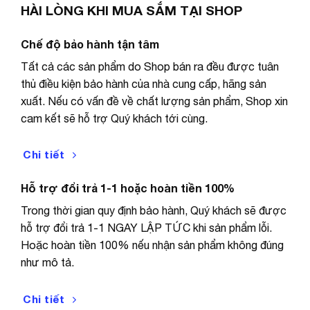
khi mở hàng để đảm bảo quyền lợi).
HÀI LÒNG KHI MUA SẮM TẠI SHOP
– Bảo hành theo quy định, lỗi 1 đổi 1 trong 30 ngày đầu
Chế độ bảo hành tận tâm
tiên.
Tất cả các sản phẩm do Shop bán ra đều được tuân
thủ điều kiện bảo hành của nhà cung cấp, hãng sản
– Tất cả các sản phẩm đều được kiểm tra nghiêm ngặt
xuất. Nếu có vấn đề về chất lượng sản phẩm, Shop xin
để tránh trường hợp sản phẩm bị lỗi và đảm bảo đạt
cam kết sẽ hỗ trợ Quý khách tới cùng.
chất lượng tốt nhất cho khách hàng.
– Chất lượng sản phẩm đều được test trước khi gửi đi
Chi tiết
(nhưng hàng điện tử trong quá trình vận chuyển có thể
gây ra hư hỏng bể vỡ). Vì vậy nếu khi nhận sản phẩm
Hỗ trợ đổi trả 1-1 hoặc hoàn tiền 100%
mà không hoạt động hoặc cần hướng dẫn sử dụng, vui
Trong thời gian quy định bảo hành, Quý khách sẽ được
lòng liên hệ ngay thông tin kèm theo. Để shop có thể
hỗ trợ đổi trả 1-1 NGAY LẬP TỨC khi sản phẩm lỗi.
phục vụ bảo hành tốt hơn và nhanh hơn ạ
Hoặc hoàn tiền 100% nếu nhận sản phẩm không đúng
như mô tả.
– Quý khách nhận được đơn hàng xin quay lại video khi
mở hàng, để đảm bảo quyền lợi khi xảy ra sự cố. Nếu
Chi tiết
có thắc mắc vui lòng inbox lại shop trước khi đánh giá