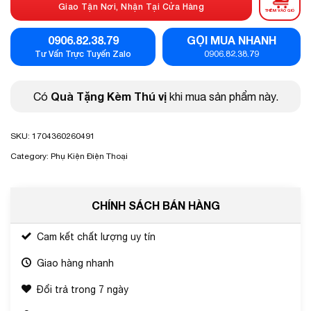
Giao Tận Nơi, Nhận Tại Cửa Hàng
THÊM VÀO GIỎ
0906.82.38.79
GỌI MUA NHANH
Tư Vấn Trực Tuyến Zalo
0906.82.38.79
Quà Tặng Kèm Thú vị
Có
khi mua sản phẩm này.
SKU:
1704360260491
Category:
Phụ Kiện Điện Thoại
CHÍNH SÁCH BÁN HÀNG
Cam kết chất lượng uy tín
Giao hàng nhanh
Đổi trả trong 7 ngày