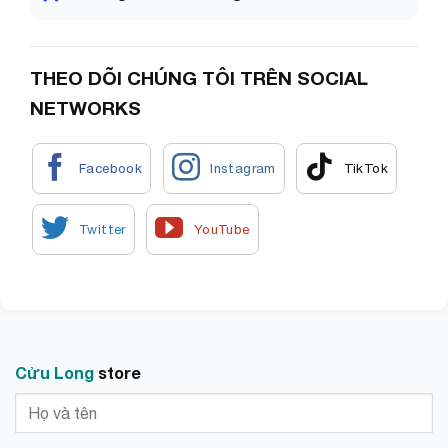
#tainghecodaychandet #tainghegamemingcoday
#tainghecodaychoigame
THEO DÕI CHÚNG TÔI TRÊN SOCIAL
NETWORKS
Cửu Long
store